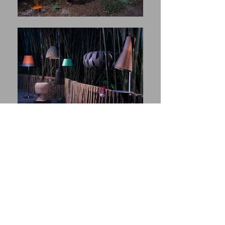
CASA VOGUE
Studio Imaginar Ltda.
CNPJ
34.732.738
/0001-65
Rua Mario Enzio Pasqualucci, 334
Sao Paulo / SP
04711-090
Brasil